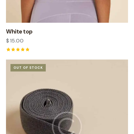
White top
$
15.00
Rated
5.00
out of 5
OUT OF STOCK